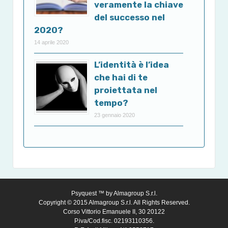
veramente la chiave
del successo nel
2020?
14 aprile 2020
L’identità è l’idea
che hai di te
proiettata nel
tempo?
23 gennaio 2020
Psyquest ™ by
Almagroup S.r.l.
Copyright © 2015 Almagroup S.r.l. All Rights Reserved.
Corso Vittorio Emanuele II, 30 20122
P.iva/Cod.fisc. 02193110356.