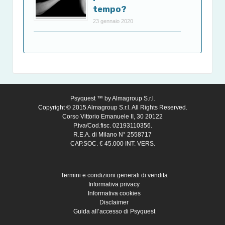
tempo?
23 gennaio 2020
Psyquest ™ by
Almagroup S.r.l.
Copyright © 2015 Almagroup S.r.l. All Rights Reserved.
Corso Vittorio Emanuele II, 30 20122
P.iva/Cod.fisc. 02193110356.
R.E.A. di Milano N° 2558717
CAP.SOC. € 45.000 INT. VERS.
Termini e condizioni generali di vendita
Informativa privacy
Informativa cookies
Disclaimer
Guida all’accesso di Psyquest