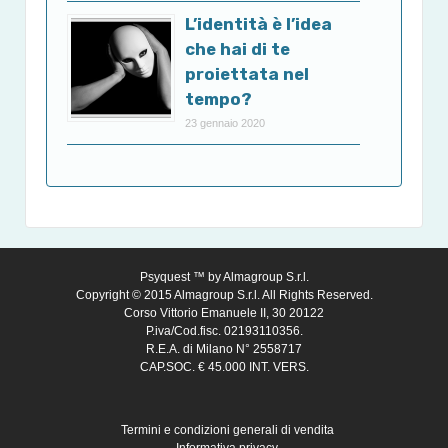
L’identità è l’idea
che hai di te
proiettata nel
tempo?
23 gennaio 2020
Psyquest ™ by
Almagroup S.r.l.
Copyright © 2015 Almagroup S.r.l. All Rights Reserved.
Corso Vittorio Emanuele II, 30 20122
P.iva/Cod.fisc. 02193110356.
R.E.A. di Milano N° 2558717
CAP.SOC. € 45.000 INT. VERS.
Termini e condizioni generali di vendita