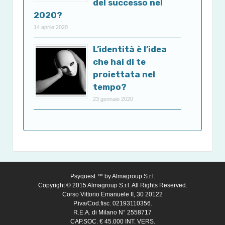
del successo nel
2020?
14 aprile 2020
L’identità è l’idea
che hai di te
proiettata nel
tempo?
23 gennaio 2020
Psyquest ™ by
Almagroup S.r.l.
Copyright © 2015 Almagroup S.r.l. All Rights Reserved.
Corso Vittorio Emanuele II, 30 20122
P.iva/Cod.fisc. 02193110356.
R.E.A. di Milano N° 2558717
CAP.SOC. € 45.000 INT. VERS.