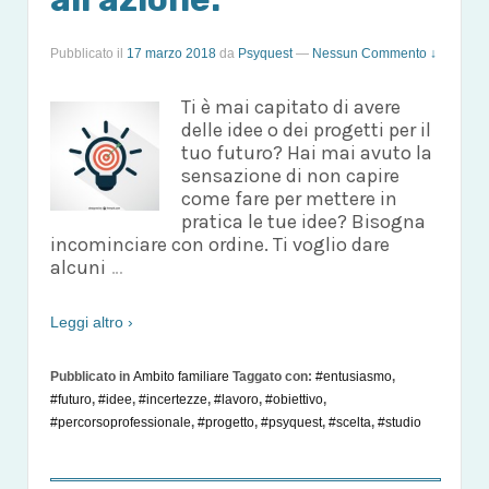
Pubblicato il
17 marzo 2018
da
Psyquest
—
Nessun Commento ↓
Ti è mai capitato di avere
delle idee o dei progetti per il
tuo futuro? Hai mai avuto la
sensazione di non capire
come fare per mettere in
pratica le tue idee? Bisogna
incominciare con ordine. Ti voglio dare
alcuni
…
Leggi altro ›
Pubblicato in
Ambito familiare
Taggato con:
#entusiasmo
,
#futuro
,
#idee
,
#incertezze
,
#lavoro
,
#obiettivo
,
#percorsoprofessionale
,
#progetto
,
#psyquest
,
#scelta
,
#studio