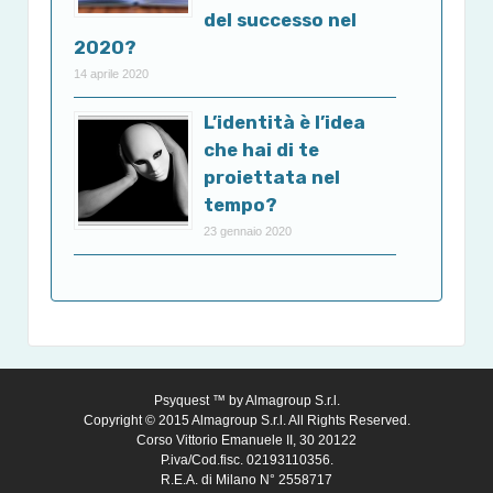
del successo nel
2020?
14 aprile 2020
L’identità è l’idea
che hai di te
proiettata nel
tempo?
23 gennaio 2020
Psyquest ™ by
Almagroup S.r.l.
Copyright © 2015 Almagroup S.r.l. All Rights Reserved.
Corso Vittorio Emanuele II, 30 20122
P.iva/Cod.fisc. 02193110356.
R.E.A. di Milano N° 2558717