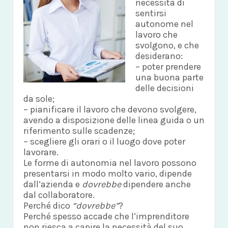
necessità di
sentirsi
autonome nel
lavoro che
svolgono, e che
desiderano:
– poter prendere
una buona parte
delle decisioni
da sole;
– pianificare il lavoro che devono svolgere,
avendo a disposizione delle linea guida o un
riferimento sulle scadenze;
– scegliere gli orari o il luogo dove poter
lavorare.
Le forme di autonomia nel lavoro possono
presentarsi in modo molto vario, dipende
dall’azienda e
dovrebbe
dipendere anche
dal collaboratore.
Perché dico
“dovrebbe”
?
Perché spesso accade che l’imprenditore
non riesca a capire la necessità del suo