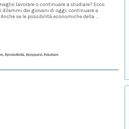
è meglio lavorare o continuare a studiare? Ecco
ei dilemmi dei giovani di oggi: continuare a
 Anche se le possibilità economiche della
…
re
,
#produttività
,
#psyquest
,
#studiare