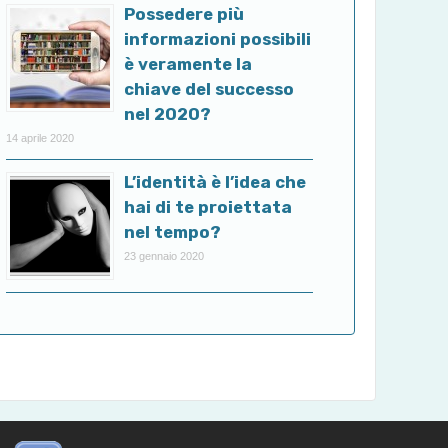
Possedere più
informazioni possibili
è veramente la
chiave del successo
nel 2020?
14 aprile 2020
L’identità è l’idea che
hai di te proiettata
nel tempo?
23 gennaio 2020