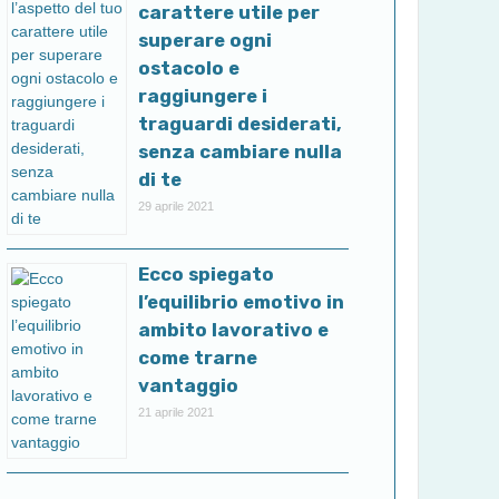
carattere utile per
superare ogni
ostacolo e
raggiungere i
traguardi desiderati,
senza cambiare nulla
di te
29 aprile 2021
Ecco spiegato
l’equilibrio emotivo in
ambito lavorativo e
come trarne
vantaggio
21 aprile 2021