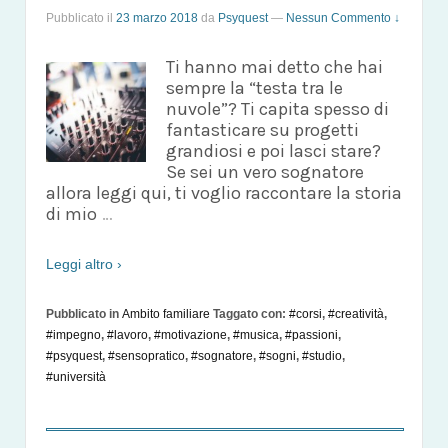
Pubblicato il
23 marzo 2018
da
Psyquest
—
Nessun Commento ↓
Ti hanno mai detto che hai
sempre la “testa tra le
nuvole”? Ti capita spesso di
fantasticare su progetti
grandiosi e poi lasci stare?
Se sei un vero sognatore
allora leggi qui, ti voglio raccontare la storia
di mio
…
Leggi altro ›
Pubblicato in
Ambito familiare
Taggato con:
#corsi
,
#creatività
,
#impegno
,
#lavoro
,
#motivazione
,
#musica
,
#passioni
,
#psyquest
,
#sensopratico
,
#sognatore
,
#sogni
,
#studio
,
#università