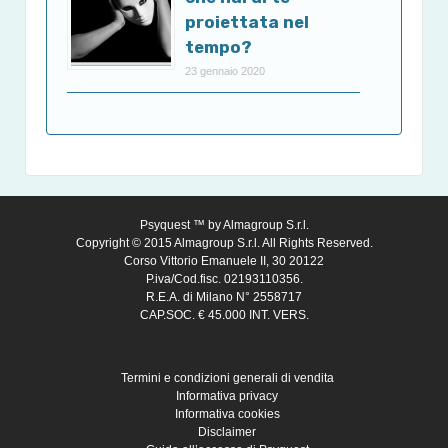
proiettata nel
tempo?
23 gennaio 2020
Psyquest ™ by
Almagroup S.r.l.
Copyright © 2015 Almagroup S.r.l. All Rights Reserved.
Corso Vittorio Emanuele II, 30 20122
P.iva/Cod.fisc. 02193110356.
R.E.A. di Milano N° 2558717
CAP.SOC. € 45.000 INT. VERS.
Termini e condizioni generali di vendita
Informativa privacy
Informativa cookies
Disclaimer